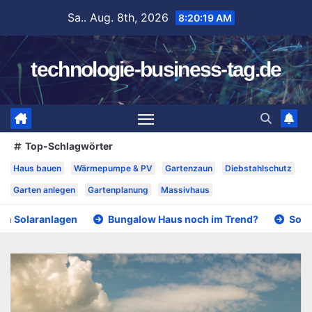
Zum
Sa.. Aug. 8th, 2026
8:20:20 AM
Inhalt
springen
technologie-business-tag.de
Top-Schlagwörter
Haus bauen
Wärmepumpe & PV
Gartenzaun
Diebstahlschutz
Garten anlegen
Gartenplanung
Massivhaus
n
Bungalow Haus noch im Trend?
Solarenergie und Ba