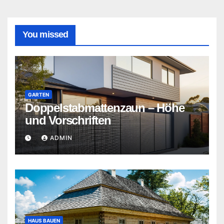
der
Beiträge
You missed
GARTEN
Doppelstabmattenzaun – Höhe
und Vorschriften
ADMIN
HAUS BAUEN