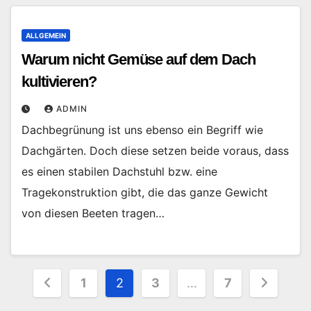
ALLGEMEIN
Warum nicht Gemüse auf dem Dach
kultivieren?
ADMIN
Dachbegrünung ist uns ebenso ein Begriff wie
Dachgärten. Doch diese setzen beide voraus, dass
es einen stabilen Dachstuhl bzw. eine
Tragekonstruktion gibt, die das ganze Gewicht
von diesen Beeten tragen…
Seitennummerierung
1
2
3
…
7