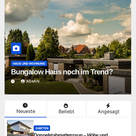
HAUS UND WOHNUNG
Bungalow Haus noch im Trend?
ADMIN
Neueste
Beliebt
Angesagt
GARTEN
Doppelstabmattenzaun – Höhe und