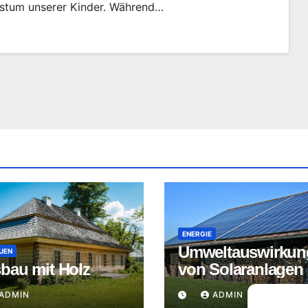
stum unserer Kinder. Während…
ENERGIE
Umweltauswirkun
UEN
bau mit Holz
von Solaranlagen
ADMIN
ADMIN