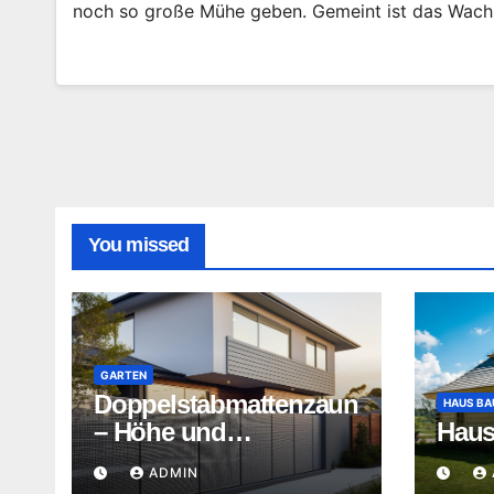
noch so große Mühe geben. Gemeint ist das Wach
You missed
GARTEN
Doppelstabmattenzaun
HAUS BA
– Höhe und
Haus
Vorschriften
ADMIN