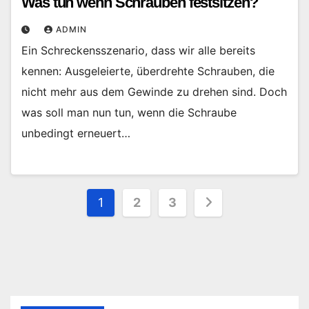
Was tun wenn Schrauben festsitzen?
ADMIN
Ein Schreckensszenario, dass wir alle bereits
kennen: Ausgeleierte, überdrehte Schrauben, die
nicht mehr aus dem Gewinde zu drehen sind. Doch
was soll man nun tun, wenn die Schraube
unbedingt erneuert…
Seitennummerierung
1
2
3
der
Beiträge