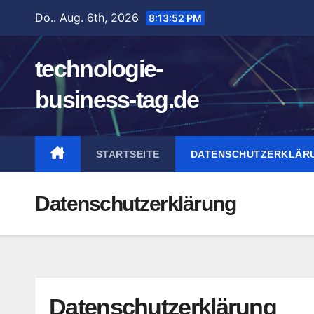
Zum
Do.. Aug. 6th, 2026
8:13:53 PM
Inhalt
springen
technologie-
business-tag.de
STARTSEITE
DATENSCHUTZERKLÄR
Datenschutzerklärung
Datenschutzerklärung