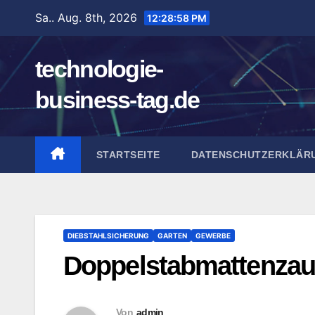
Zum
Sa.. Aug. 8th, 2026
12:28:59 PM
Inhalt
springen
technologie-
business-tag.de
STARTSEITE
DATENSCHUTZERKLÄR
DIEBSTAHLSICHERUNG
GARTEN
GEWERBE
Doppelstabmattenzaun
Von
admin