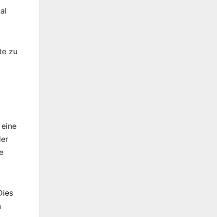
al
te zu
 eine
der
e
Dies
n