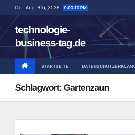
Zum
Do.. Aug. 6th, 2026
9:00:11 PM
Inhalt
springen
technologie-
business-tag.de
STARTSEITE
DATENSCHUTZERKLÄR
Schlagwort:
Gartenzaun