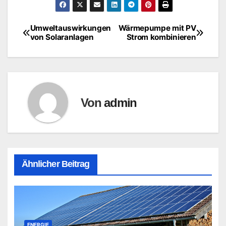
Umweltauswirkungen
Wärmepumpe mit PV
Beitragsnavigation
von Solaranlagen
Strom kombinieren
Von
admin
Ähnlicher Beitrag
ENERGIE