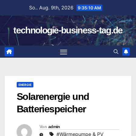
Zum
So.. Aug. 9th, 2026
9:35:11 AM
Inhalt
springen
technologie-business-tag.de
ENERGIE
Solarenergie und
Batteriespeicher
Von
admin
#Wärmepumpe & PV