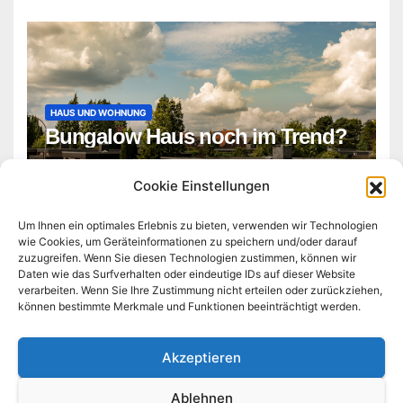
HAUS UND WOHNUNG
Bungalow Haus noch im Trend?
ADMIN
Cookie Einstellungen
Um Ihnen ein optimales Erlebnis zu bieten, verwenden wir Technologien
wie Cookies, um Geräteinformationen zu speichern und/oder darauf
zuzugreifen. Wenn Sie diesen Technologien zustimmen, können wir
Daten wie das Surfverhalten oder eindeutige IDs auf dieser Website
verarbeiten. Wenn Sie Ihre Zustimmung nicht erteilen oder zurückziehen,
können bestimmte Merkmale und Funktionen beeinträchtigt werden.
technologie-business-tag.de
Akzeptieren
Ablehnen
Stolz präsentiert von WordPress
|
Theme:
Newsup
von