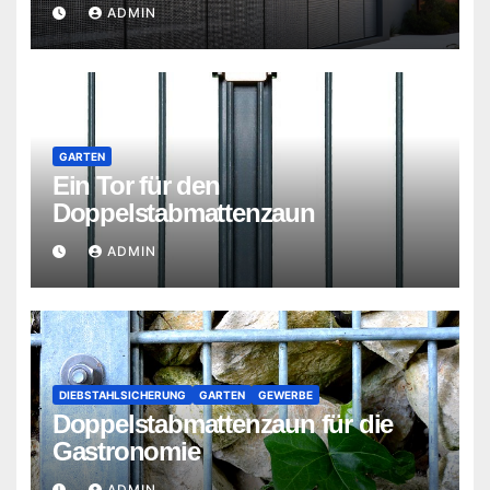
ADMIN
GARTEN
Ein Tor für den
Doppelstabmattenzaun
ADMIN
DIEBSTAHLSICHERUNG
GARTEN
GEWERBE
Doppelstabmattenzaun für die
Gastronomie
ADMIN