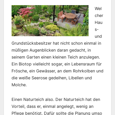
Wel
cher
Hau
s-
und
Grundstücksbesitzer hat nicht schon einmal in
müßigen Augenblicken daran gedacht, in
seinem Garten einen kleinen Teich anzulegen.
Ein Biotop vielleicht sogar, ein Lebensraum für
Frösche, ein Gewässer, an dem Rohrkolben und
die weiße Seerose gedeihen, Libellen und
Molche.
Einen Naturteich also. Der Naturteich hat den
Vorteil, dass er, einmal angelegt, wenig an
Pflege benötigt. Dafür sollte die Planung umso