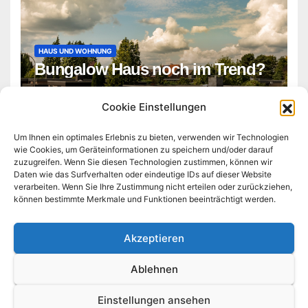
HAUS UND WOHNUNG
Bungalow Haus noch im Trend?
ADMIN
Cookie Einstellungen
Um Ihnen ein optimales Erlebnis zu bieten, verwenden wir Technologien
wie Cookies, um Geräteinformationen zu speichern und/oder darauf
zuzugreifen. Wenn Sie diesen Technologien zustimmen, können wir
Daten wie das Surfverhalten oder eindeutige IDs auf dieser Website
verarbeiten. Wenn Sie Ihre Zustimmung nicht erteilen oder zurückziehen,
können bestimmte Merkmale und Funktionen beeinträchtigt werden.
technologie-business-tag.de
Akzeptieren
Ablehnen
Stolz präsentiert von WordPress
|
Theme:
Newsup
von
Themeansar
Einstellungen ansehen