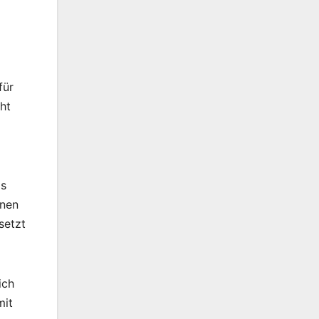
für
ht
as
enen
setzt
ich
mit