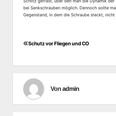
Schlitz gefräst, über den man die Dynamik der 
bei Senkschrauben möglich. Dennoch sollte ma
Gegenstand, in dem die Schraube steckt, nicht
Schutz vor Fliegen und CO
Beitragsnavigation
Von
admin