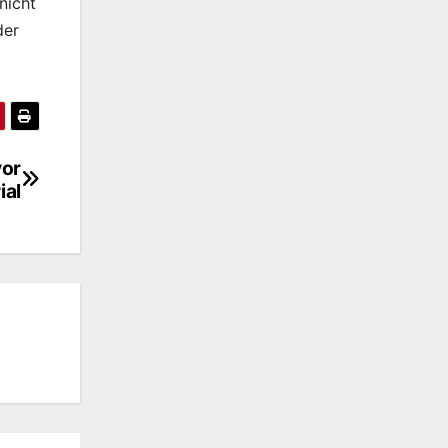
nicht
der
vor
ial