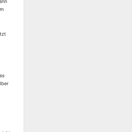
kann
um
tzt
ss
lber