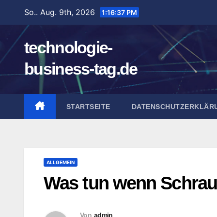
Zum
So.. Aug. 9th, 2026
1:16:38 PM
Inhalt
springen
technologie-
business-tag.de
STARTSEITE
DATENSCHUTZERKLÄR
ALLGEMEIN
Was tun wenn Schraub
Von
admin