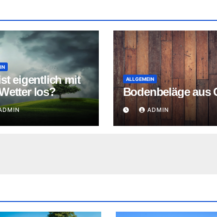
IN
st eigentlich mit
ALLGEMEIN
Wetter los?
Bodenbeläge aus 
ADMIN
ADMIN