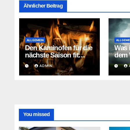
Ähnlicher Beitrag
ALLGEMEIN
ALLGEME
Den Kaminofen für die
Was i
nächste Saison fit
dem 
machen
ADMIN
You missed