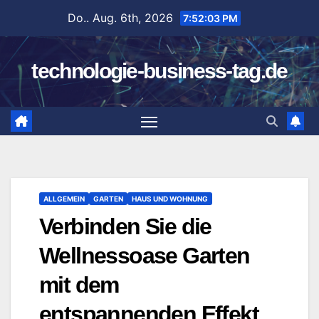
Zum
Do.. Aug. 6th, 2026
7:52:03 PM
Inhalt
springen
technologie-business-tag.de
ALLGEMEIN
GARTEN
HAUS UND WOHNUNG
Verbinden Sie die
Wellnessoase Garten
mit dem
entspannenden Effekt