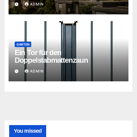
ADMIN
GARTEN
Ein Tor für den
Doppelstabmattenzaun
ADMIN
You missed