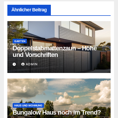
Ähnlicher Beitrag
GARTEN
Doppelstabmattenzaun – Höhe
und Vorschriften
ADMIN
HAUS UND WOHNUNG
Bungalow Haus noch im Trend?