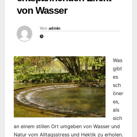
von Wasser
Von
admin
Was
gibt
es
sch
öner
es,
als
sich
an einem stillen Ort umgeben von Wasser und
Natur vom Alltagsstress und Hektik zu erholen.