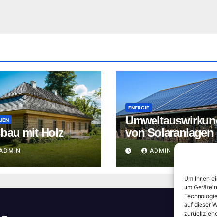
ENERGIE
Umweltauswirkun
UEN
bau mit Holz
von Solaranlagen
ADMIN
ADMIN
Um Ihnen ei
um Gerätein
Technologie
auf dieser W
zurückziehe