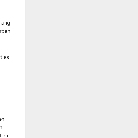
hnung
erden
t es
en
n
len.