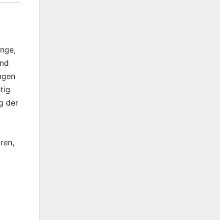
inge,
und
ngen
tig
g der
ren,