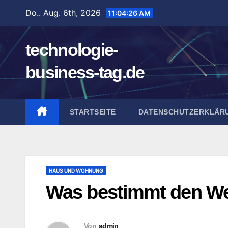
Zum
Do.. Aug. 6th, 2026
11:04:27 AM
Inhalt
springen
technologie-
business-tag.de
STARTSEITE
DATENSCHUTZERKLÄR
HAUS UND WOHNUNG
Was bestimmt den Wer
Von
admin