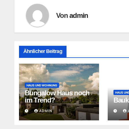
Von
admin
Ähnlicher Beitrag
HAUS UND WOHNUNG
Bungalow Haus noch
HAUS UN
im Trend?
Bauk
ADMIN