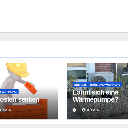
ENERGIE
HAUS UND WOHNUNG
Lohnt sich eine
D WOHNUNG
osten senken
Wärmepumpe?
ADMIN
ADMIN